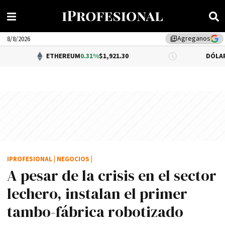
Agreganos
library_add
8/8/2026
ETHEREUM
0.31%
$1,921.30
DÓLAR BNA
$1,520.
IPROFESIONAL
|
NEGOCIOS
|
A pesar de la crisis en el sector
lechero, instalan el primer
tambo-fábrica robotizado