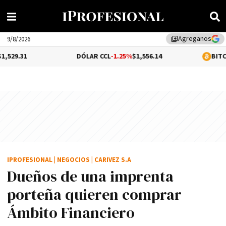
Agreganos
library_add
9/8/2026
DÓLAR CCL
-1.25%
$1,556.14
BITCOIN
0.1%
$64
IPROFESIONAL
|
NEGOCIOS
|
CARIVEZ S.A
Dueños de una imprenta
porteña quieren comprar
Ámbito Financiero