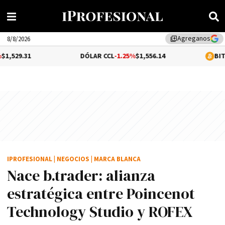
Agreganos
library_add
8/8/2026
DÓLAR CCL
-1.25%
$1,556.14
BITCOIN
0.07%
$6
IPROFESIONAL
|
NEGOCIOS
|
MARCA BLANCA
Nace b.trader: alianza
estratégica entre Poincenot
Technology Studio y ROFEX