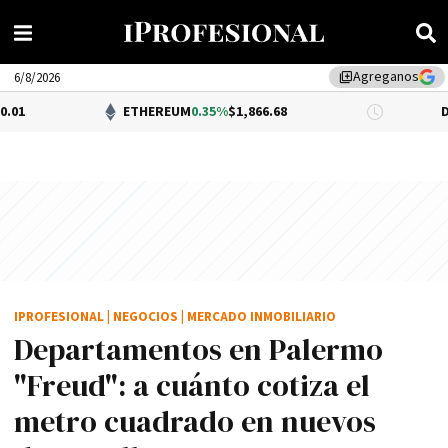
Agreganos
library_add
6/8/2026
ETHEREUM
0.35%
$1,866.68
DÓLAR BNA
$
IPROFESIONAL
|
NEGOCIOS
|
MERCADO INMOBILIARIO
Departamentos en Palermo
"Freud": a cuánto cotiza el
metro cuadrado en nuevos