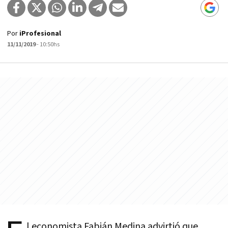
Por
iProfesional
11/11/2019
- 10:50hs
l economista Fabián Medina advirtió que