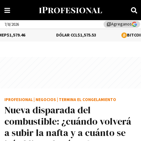
Agreganos
library_add
7/8/2026
9.46
DÓLAR CCL
$1,575.53
BITCOIN
1.36%
$6
IPROFESIONAL
|
NEGOCIOS
|
TERMINA EL CONGELAMIENTO
Nueva disparada del
combustible: ¿cuándo volverá
a subir la nafta y a cuánto se