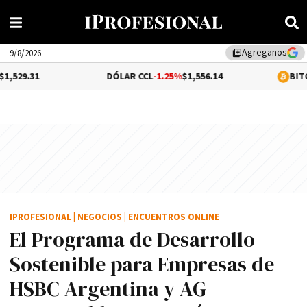
Agreganos
library_add
9/8/2026
DÓLAR CCL
-1.25%
$1,556.14
BITCOIN
0.25%
$6
IPROFESIONAL
|
NEGOCIOS
|
ENCUENTROS ONLINE
El Programa de Desarrollo
Sostenible para Empresas de
HSBC Argentina y AG