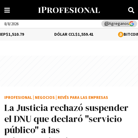
Agreganos
library_add
8/8/2026
DÓLAR CCL
$1,559.41
BITCOIN
0.16%
$64,6
IPROFESIONAL
|
NEGOCIOS
|
REVÉS PARA LAS EMPRESAS
La Justicia rechazó suspender
el DNU que declaró "servicio
público" a las