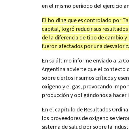
en el mismo períiodo del ejercicio an
El holding que es controlado por 
capital, logró reducir sus resultado
de la diferencia de tipo de cambio 
fueron afectados por una desvaloriza
En su último informe enviado a la C
Argentina advierte que el contexto
sobre ciertos insumos críticos y ese
oxígeno y el gas, provocando impor
producción y obligándonos a hacer i
En el capítulo de Resultados Ordina
los proveedores de oxígeno se vieron 
sistema de salud por sobre la indust