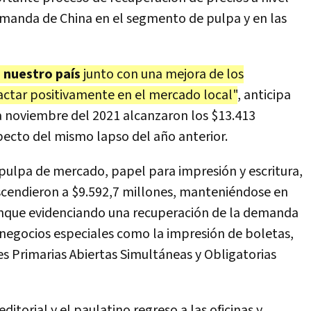
emanda de China en el segmento de pulpa y en las
 nuestro país
junto con una mejora de los
actar positivamente en el mercado local"
, anticipa
a noviembre del 2021 alcanzaron los $13.413
ecto del mismo lapso del año anterior.
pulpa de mercado, papel para impresión y escritura,
scendieron a $9.592,7 millones, manteniéndose en
 aunque evidenciando una recuperación de la demanda
negocios especiales como la impresión de boletas,
es Primarias Abiertas Simultáneas y Obligatorias
itorial y el paulatino regreso a las oficinas y