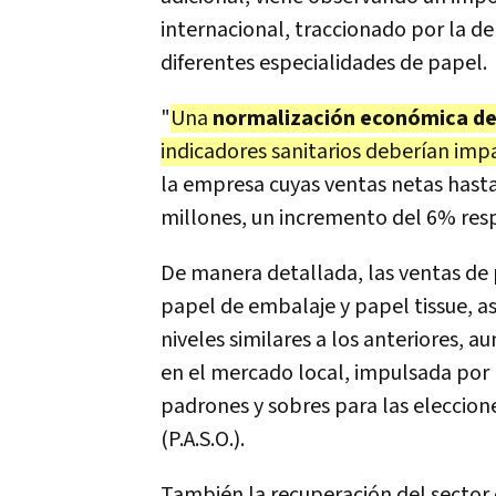
internacional, traccionado por la d
diferentes especialidades de papel.
"
Una
normalización económica de
indicadores sanitarios deberían imp
la empresa cuyas ventas netas hast
millones, un incremento del 6% resp
De manera detallada, las ventas de 
papel de embalaje y papel tissue, a
niveles similares a los anteriores,
en el mercado local, impulsada por 
padrones y sobres para las eleccion
(P.A.S.O.).
También la recuperación del sector ed