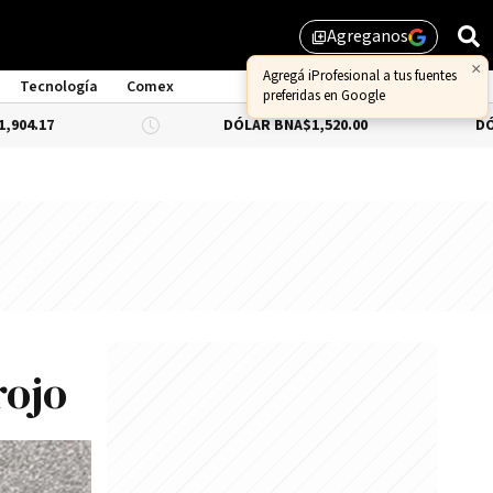
Agreganos
library_add
Tecnología
Comex
DÓLAR BNA
$1,520.00
DÓLAR BLUE
-0
rojo