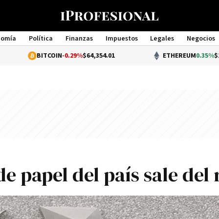
nomía
Política
Finanzas
Impuestos
Legales
Negocios
Management
BITCOIN
-0.29%
$64,354.01
ETHEREUM
0.35%
$1,904.17
e papel del país sale del 