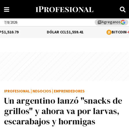
Agreganos
library_add
7/8/2026
DÓLAR CCL
$1,559.41
BITCOIN
-0.44%
$64,258.4
IPROFESIONAL
|
NEGOCIOS
|
EMPRENDEDORES
Un argentino lanzó "snacks de
grillos" y ahora va por larvas,
escarabajos y hormigas