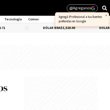
Agreganos
library_add
Tecnología
Comex
DÓLAR BNA
$1,520.00
DÓLAR BLUE
-0.33%
$
os