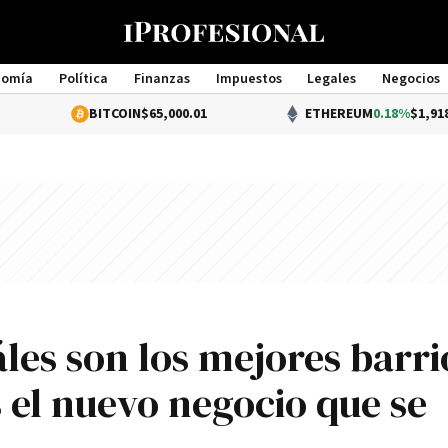
nomía
Política
Finanzas
Impuestos
Legales
Negocios
Management
BITCOIN
$65,000.01
ETHEREUM
0.18%
$1,918.71
les son los mejores barri
s el nuevo negocio que se