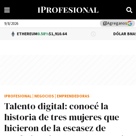
Agreganos
library_add
9/8/2026
EREUM
0.58%
$1,910.64
DÓLAR BNA
$1,520.00
IPROFESIONAL
|
NEGOCIOS
|
EMPRENDEDORAS
Talento digital: conocé la
historia de tres mujeres que
hicieron de la escasez de