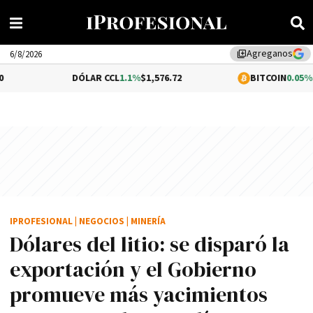
Agreganos
library_add
6/8/2026
DÓLAR CCL
1.1%
$1,576.72
BITCOIN
0.05%
$64,574.5
IPROFESIONAL
|
NEGOCIOS
|
MINERÍA
Dólares del litio: se disparó la
exportación y el Gobierno
promueve más yacimientos