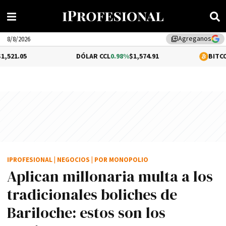
Agreganos
library_add
8/8/2026
DÓLAR CCL
0.98%
$1,574.91
BITCOIN
-0.15%
$64,4
IPROFESIONAL
|
NEGOCIOS
|
POR MONOPOLIO
Aplican millonaria multa a los
tradicionales boliches de
Bariloche: estos son los