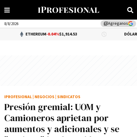
Agreganos
library_add
8/8/2026
ETHEREUM
-0.04%
$1,914.53
DÓLAR BNA
$1,520
IPROFESIONAL
|
NEGOCIOS
|
SINDICATOS
Presión gremial: UOM y
Camioneros aprietan por
aumentos y adicionales y se