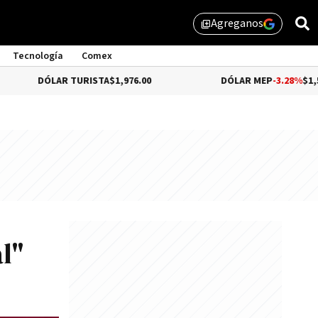
Agreganos
library_add
Tecnología
Comex
AR TURISTA
$1,976.00
DÓLAR MEP
-3.28%
$1,529.31
l"