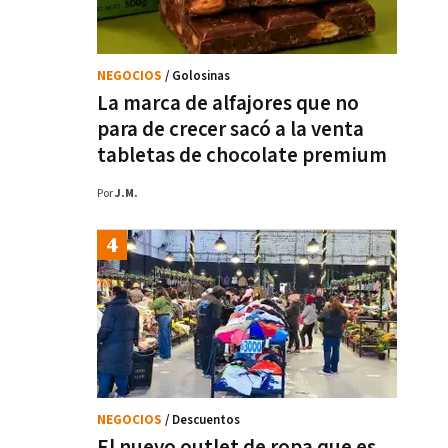
NEGOCIOS
/ Golosinas
La marca de alfajores que no
para de crecer sacó a la venta
tabletas de chocolate premium
Por
J.M.
NEGOCIOS
/ Descuentos
El nuevo outlet de ropa que es