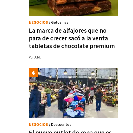
NEGOCIOS
/ Golosinas
La marca de alfajores que no
para de crecer sacó a la venta
tabletas de chocolate premium
Por
J.M.
NEGOCIOS
/ Descuentos
El nuevo outlet de ropa que es