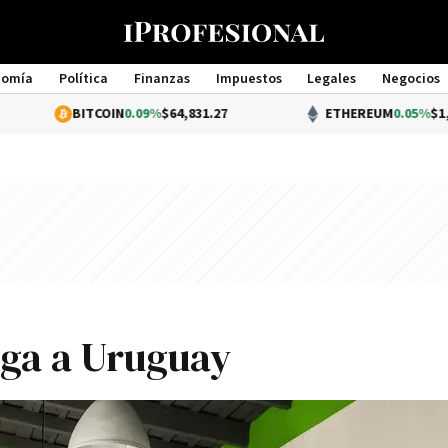
nomía
Política
Finanzas
Impuestos
Legales
Negocios
Management
COIN
0.09%
$64,831.27
ETHEREUM
0.05%
$1,914.45
ega a Uruguay