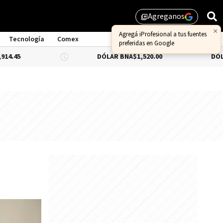
Agreganos
library_add
Tecnología
Comex
DÓLAR BNA
$1,520.00
DÓLAR BLUE
-0.33%