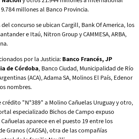
o Nación
y otros 21.944 millones a International
9.784 millones al Banco Provincia.
 del concurso se ubican Cargill, Bank Of America, los
 Santander e Itaú, Nitron Group y CAMMESA, ARBA,
na.
onados por la Justicia:
Banco Francés, JP
cia de Córdoba
, Banco Ciudad, Municipalidad de Río
Argentinas (ACA), Adama SA, Molinos El País, Edenor
ros nombres.
e crédito "N°389" a Molino Cañuelas Uruguay y otro,
portal especializado Bichos de Campo expuso
Cañuelas aparece en el puesto 19 entre los
e Granos (CAGSA), otra de las compañías