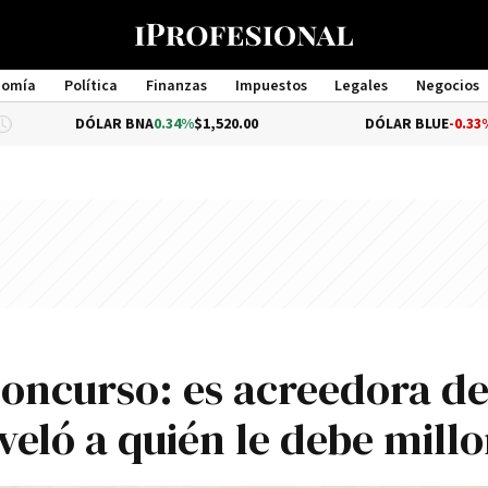
nomía
Política
Finanzas
Impuestos
Legales
Negocios
Management
LAR BNA
0.34%
$1,520.00
DÓLAR BLUE
-0.33%
$1,540.00
oncurso: es acreedora de
eveló a quién le debe mill