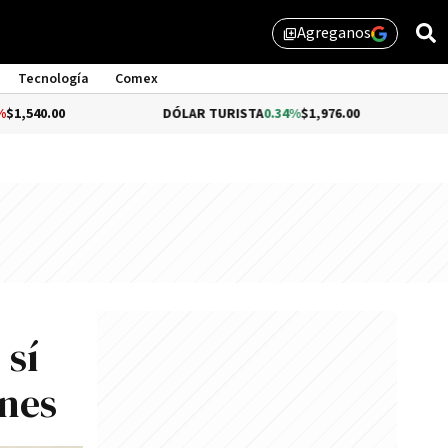
Agreganos
library_add
Tecnología
Comex
DÓLAR TURISTA
0.34%
$1,976.00
DÓLAR MEP
 sí
ones