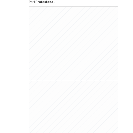
Por
iProfesional