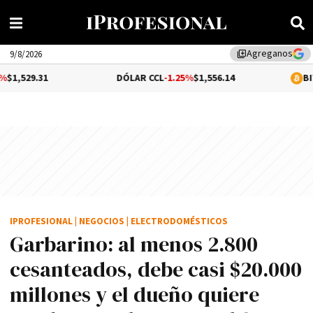
Agreganos
library_add
9/8/2026
DÓLAR CCL
-1.25%
$1,556.14
BITCOIN
0.4%
$65
IPROFESIONAL
|
NEGOCIOS
|
ELECTRODOMÉSTICOS
Garbarino: al menos 2.800
cesanteados, debe casi $20.000
millones y el dueño quiere