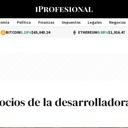
nomía
Política
Finanzas
Impuestos
Legales
Negocios
Management
1.19%
$65,043.24
ETHEREUM
0.88%
$1,916.47
gocios de la desarrollador