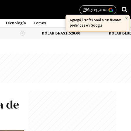
Agreganos
library_add
Tecnología
Comex
DÓLAR BNA
$1,520.00
DÓLAR BLUE
$1,530.00
a de