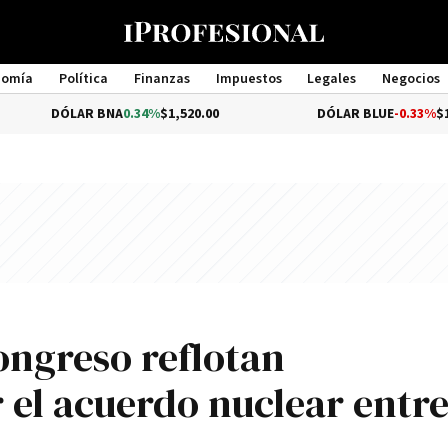
nomía
Política
Finanzas
Impuestos
Legales
Negocios
Management
AR BNA
0.34%
$1,520.00
DÓLAR BLUE
-0.33%
$1,540.00
Congreso reflotan
 el acuerdo nuclear entr