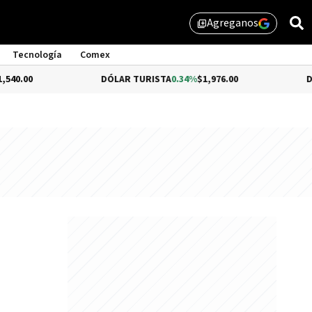
Agreganos
library_add
Tecnología
Comex
DÓLAR TURISTA
0.34%
$1,976.00
DÓLAR MEP
-
e