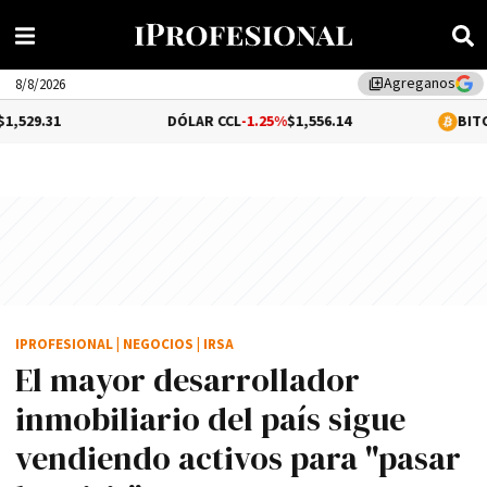
Agreganos
library_add
8/8/2026
DÓLAR CCL
-1.25%
$1,556.14
BITCOIN
0.14%
$65,
IPROFESIONAL
|
NEGOCIOS
|
IRSA
El mayor desarrollador
inmobiliario del país sigue
vendiendo activos para "pasar