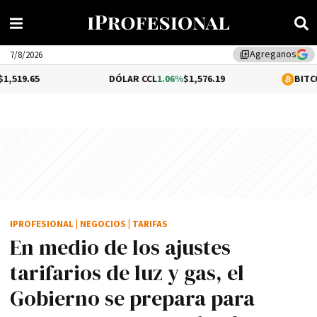
Agreganos
library_add
7/8/2026
DÓLAR CCL
1.06%
$1,576.19
BITCOIN
0.2%
$64,
IPROFESIONAL
|
NEGOCIOS
|
TARIFAS
En medio de los ajustes
tarifarios de luz y gas, el
Gobierno se prepara para