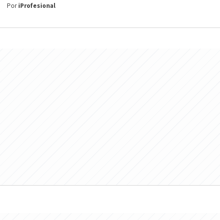
Por
iProfesional