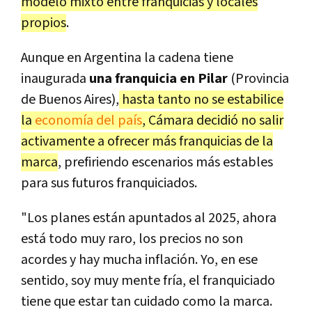
modelo mixto entre franquicias y locales
propios
.
Aunque en Argentina la cadena tiene
inaugurada
una franquicia en Pilar
(Provincia
de Buenos Aires),
hasta tanto no se estabilice
la
economía del país
, Cámara decidió no salir
activamente a ofrecer más franquicias de la
marca
, prefiriendo escenarios más estables
para sus futuros franquiciados.
"Los planes están apuntados al 2025, ahora
está todo muy raro, los precios no son
acordes y hay mucha inflación. Yo, en ese
sentido, soy muy mente fría, el franquiciado
tiene que estar tan cuidado como la marca.