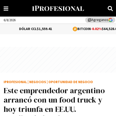
Agreganos
library_add
6/8/2026
ÓLAR CCL
$1,559.41
BITCOIN
-0.02%
$64,528.01
IPROFESIONAL
|
NEGOCIOS
|
OPORTUNIDAD DE NEGOCIO
Este emprendedor argentino
arrancó con un food truck y
hoy triunfa en EE.UU.