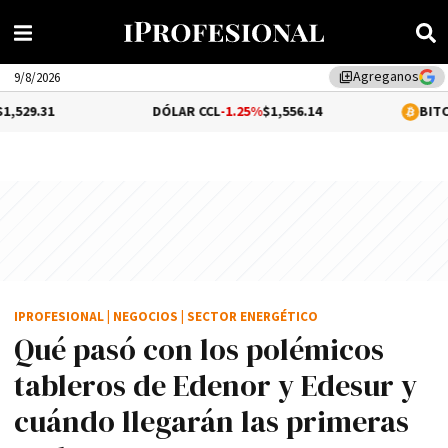
Agreganos
library_add
9/8/2026
DÓLAR CCL
-1.25%
$1,556.14
BITCOIN
0.05%
$64
IPROFESIONAL
|
NEGOCIOS
|
SECTOR ENERGÉTICO
Qué pasó con los polémicos
tableros de Edenor y Edesur y
cuándo llegarán las primeras