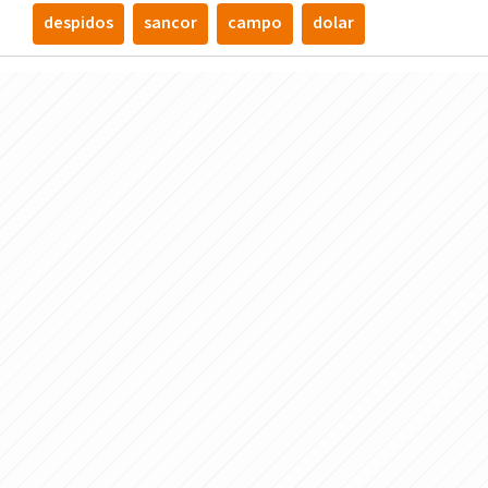
despidos
sancor
campo
dolar