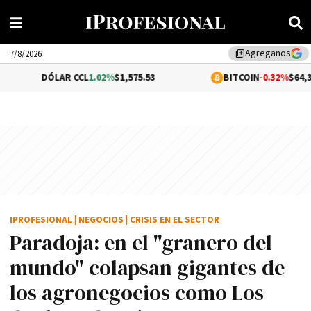
Agreganos
library_add
7/8/2026
LAR CCL
1.02%
$1,575.53
BITCOIN
-0.32%
$64,335.51
IPROFESIONAL
|
NEGOCIOS
|
CRISIS EN EL SECTOR
Paradoja: en el "granero del
mundo" colapsan gigantes de
los agronegocios como Los