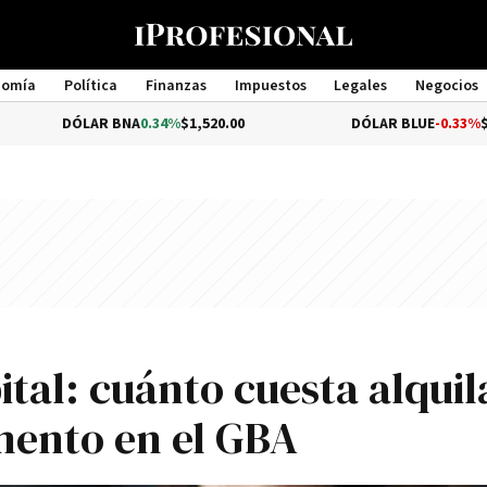
nomía
Política
Finanzas
Impuestos
Legales
Negocios
Management
ÓLAR BNA
0.34%
$1,520.00
DÓLAR BLUE
-0.33%
$1,540.00
tal: cuánto cuesta alquil
ento en el GBA