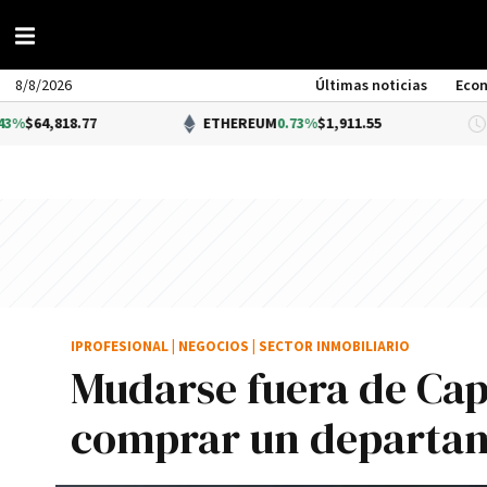
8/8/2026
Últimas noticias
Eco
.77
ETHEREUM
0.73%
$1,911.55
D
IPROFESIONAL
|
NEGOCIOS
|
SECTOR INMOBILIARIO
Mudarse fuera de Capi
comprar un departam