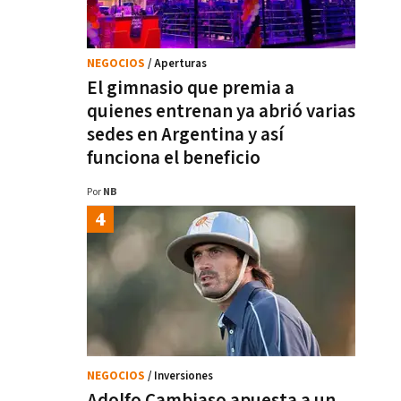
NEGOCIOS
/ Aperturas
El gimnasio que premia a
quienes entrenan ya abrió varias
sedes en Argentina y así
funciona el beneficio
Por
NB
NEGOCIOS
/ Inversiones
Adolfo Cambiaso apuesta a un