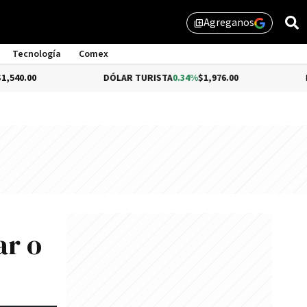
Agreganos
library_add
Tecnología
Comex
DÓLAR TURISTA
0.34%
$1,976.00
DÓLAR ME
ar o