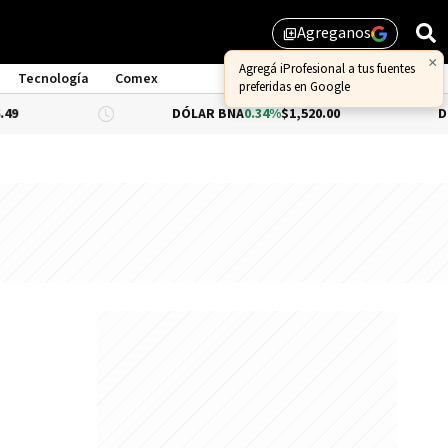
Agreganos
library_add
×
Agregá iProfesional a tus fuentes
Tecnología
Comex
preferidas en Google
DÓLAR BNA
0.34%
$1,520.00
DÓLAR BLUE