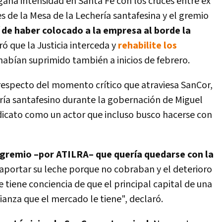
gana intensidad en Santa Fe con los cruces entre ex
es de la Mesa de la Lechería santafesina y el gremio
í de haber colocado a la empresa al borde la
ró que la Justicia interceda y
rehabilite los
habían suprimido también a inicios de febrero.
respecto del momento crítico que atraviesa SanCor,
ería santafesino durante la gobernación de Miguel
ndicato como un actor que incluso busco hacerse con
 gremio –por ATILRA– que quería quedarse con la
 aportar su leche porque no cobraban y el deterioro
se tiene conciencia de que el principal capital de una
fianza que el mercado le tiene", declaró.