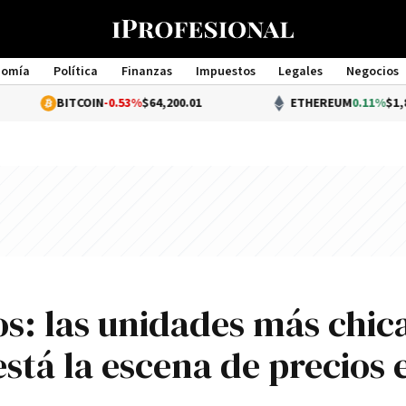
nomía
Política
Finanzas
Impuestos
Legales
Negocios
Management
BITCOIN
-0.53%
$64,200.01
ETHEREUM
0.11%
$1,899.56
: las unidades más chic
está la escena de precios 