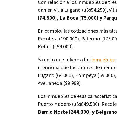
Con relación a los inmuebles de tre
dan en Villa Lugano (u$s54.250), Vil
(74.500), La Boca (75.000) y Parq
En cambio, las cotizaciones más al
Recoleta (190.000), Palermo (175.000
Retiro (159.000).
Ya en lo que refiere a los
inmuebles
d
menciona que los valores de menor val
Lugano (64.000), Pompeya (69.000), 
Avellaneda (99.999).
Los inmuebles de esas característic
Puerto Madero (u$s649.500), Recolet
Barrio Norte (244.000) y Belgrano