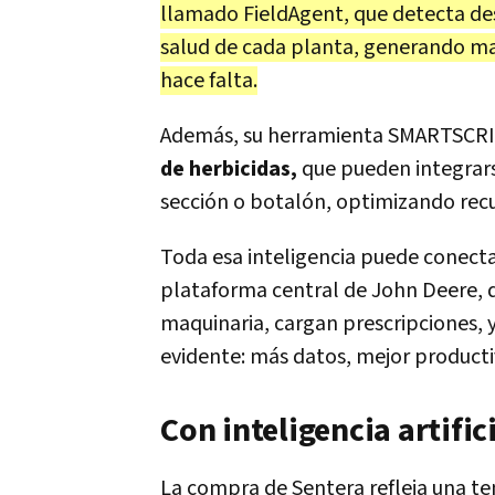
llamado FieldAgent, que detecta de
salud de cada planta, generando ma
hace falta.
Además, su herramienta SMARTSCR
de herbicidas,
que pueden integrars
sección o botalón, optimizando recu
Toda esa inteligencia puede conecta
plataforma central de John Deere, 
maquinaria, cargan prescripciones, y 
evidente: más datos, mejor producti
Con inteligencia artific
La compra de Sentera refleja una te