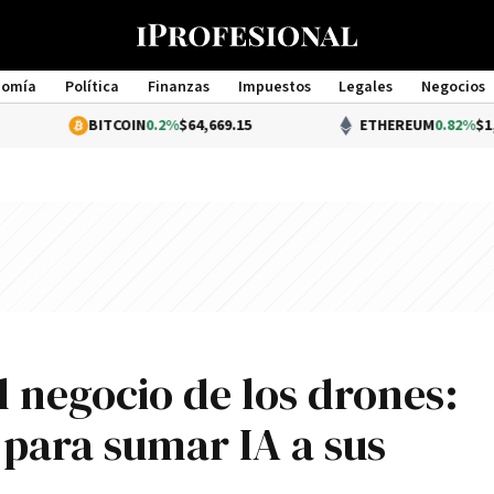
nomía
Política
Finanzas
Impuestos
Legales
Negocios
Management
BITCOIN
0.2%
$64,669.15
ETHEREUM
0.82%
$1,913.26
l negocio de los drones:
para sumar IA a sus