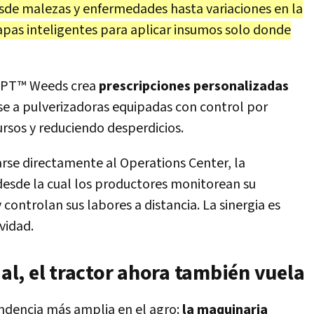
sde malezas y enfermedades hasta variaciones en la
pas inteligentes para aplicar insumos solo donde
IPT™ Weeds crea
prescripciones personalizadas
e a pulverizadoras equipadas con control por
rsos y reduciendo desperdicios.
rse directamente al Operations Center, la
desde la cual los productores monitorean su
controlan sus labores a distancia. La sinergia es
vidad.
ial, el tractor ahora también vuela
ndencia más amplia en el agro:
la maquinaria