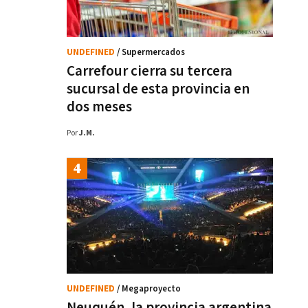
UNDEFINED
/ Supermercados
Carrefour cierra su tercera
sucursal de esta provincia en
dos meses
Por
J.M.
UNDEFINED
/ Megaproyecto
Neuquén, la provincia argentina