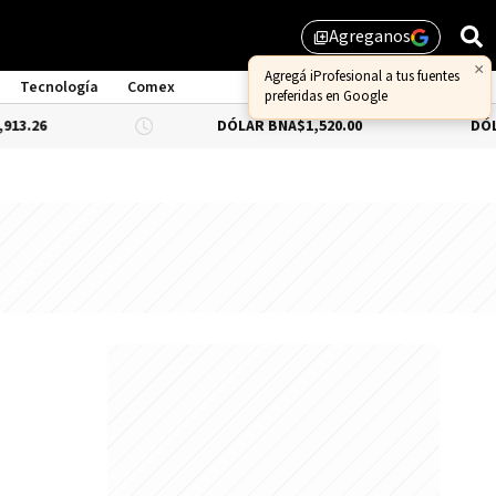
Agreganos
library_add
×
Agregá iProfesional a tus fuentes
Tecnología
Comex
preferidas en Google
DÓLAR BNA
$1,520.00
DÓLAR BLUE
-0