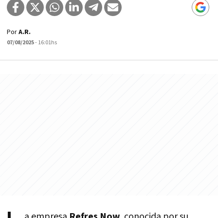
Por
A.R.
07/08/2025
- 16:01hs
a empresa
Refres Now,
conocida por su