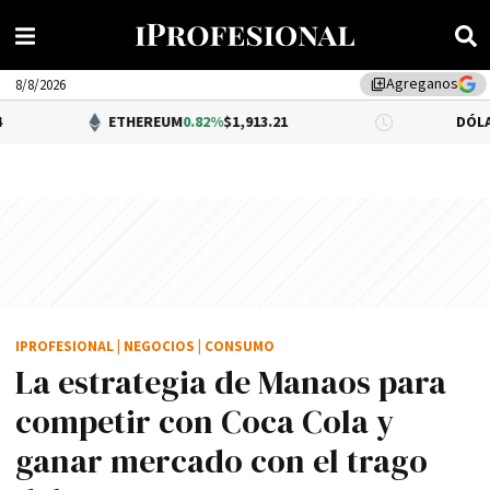
Agreganos
library_add
8/8/2026
ETHEREUM
0.82%
$1,913.21
DÓLAR BNA
0.34%
$
IPROFESIONAL
|
NEGOCIOS
|
CONSUMO
La estrategia de Manaos para
competir con Coca Cola y
ganar mercado con el trago