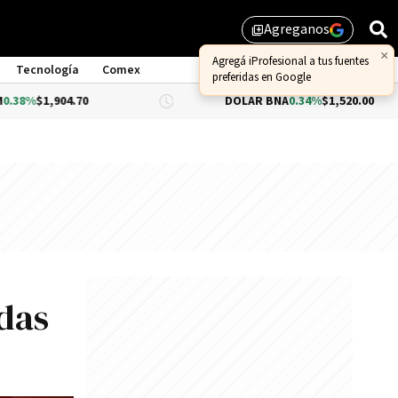
Agreganos
library_add
Tecnología
Comex
0
DÓLAR BNA
0.34%
$1,520.00
DÓL
das