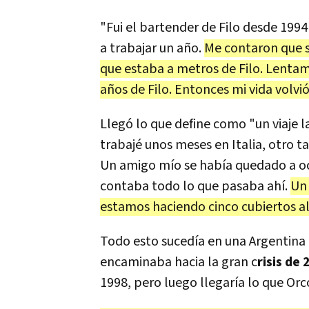
"Fui el bartender de Filo desde 1994
a trabajar un año.
Me contaron que s
que estaba a metros de Filo. Lentam
años de Filo. Entonces mi vida volvi
Llegó lo que define como "un viaje l
trabajé unos meses en Italia, otro 
Un amigo mío se había quedado a o
contaba todo lo que pasaba ahí.
Un 
estamos haciendo cinco cubiertos al 
Todo esto sucedía en una Argentina
encaminaba hacia la gran c
risis de
1998, pero luego llegaría lo que Or