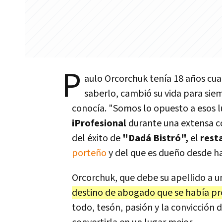
P
aulo Orcorchuk tenía 18 años cuan
saberlo, cambió su vida para sie
conocía. "Somos lo opuesto a esos l
iProfesional
durante una extensa co
del éxito de
"Dadá Bistró",
el
rest
porteño
y del que es dueño desde ha
Orcorchuk, que debe su apellido a 
destino de abogado que se había pr
todo, tesón, pasión y la convicción d