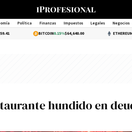
nomía
Política
Finanzas
Impuestos
Legales
Negocios
Management
BITCOIN
0.15%
$64,640.00
ETHEREUM
0.38%
$1,904.7
staurante hundido en deu