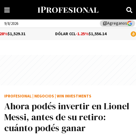
Agreganos
library_add
9/8/2026
1
DÓLAR CCL
-1.25%
$1,556.14
BITCOIN
0.2
IPROFESIONAL
|
NEGOCIOS
|
WIN INVESTMENTS
Ahora podés invertir en Lionel
Messi, antes de su retiro:
cuánto podés ganar