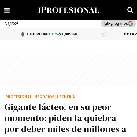
Agreganos
library_add
8/8/2026
ETHEREUM
0.31%
$1,905.60
DÓLAR BNA
$1,52
IPROFESIONAL
|
NEGOCIOS
|
LECHERÍA
Gigante lácteo, en su peor
momento: piden la quiebra
por deber miles de millones a