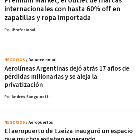
Premium Market, el outlet de marcas
internacionales con hasta 60% off en
zapatillas y ropa importada
Por
iProfesional
NEGOCIOS
/ Balance anual
Aerolíneas Argentinas dejó atrás 17 años de
pérdidas millonarias y se aleja la
privatización
Por
Andrés Sanguinetti
NEGOCIOS
/ Aeropuertos
El aeropuerto de Ezeiza inauguró un espacio
que muchos estaban esperando