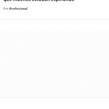
Por
iProfesional