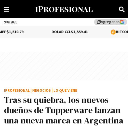
Agreganos
library_add
9/8/2026
9
DÓLAR CCL
$1,559.41
BITCOIN
$64,540.00
IPROFESIONAL
|
NEGOCIOS
|
LO QUE VIENE
Tras su quiebra, los nuevos
dueños de Tupperware lanzan
una nueva marca en Argentina