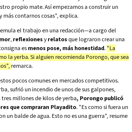
stro propio mate. Así empezamos a construir un
y más contarnos cosas", explica.
e emula el trabajo en una redacción—a cargo del
mor
,
reflexiones
y
relatos
que lograron crear una
consigna es
menos pose, más honestidad
.
"La
omo la yerba. Si alguien recomienda Porongo, que sea
mos",
remarca.
 gestos pocos comunes en mercados competitivos.
ba, sufrió un incendio de unos de sus galpones,
tres millones de kilos de yerba
, Porongo publicó
ores que compraran Playadito
. "Es como si fuera un
s con un balde de agua. Esto no es una guerra", resume