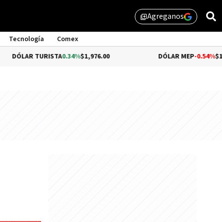
Agreganos
library_add
Tecnología
Comex
URISTA
0.34%
$1,976.00
DÓLAR MEP
-0.54%
$1,510.79