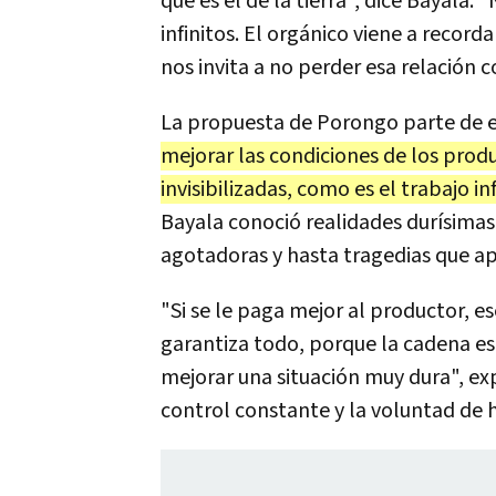
que es el de la tierra", dice Bayala
infinitos. El orgánico viene a recor
nos invita a no perder esa relación c
La propuesta de Porongo parte de e
mejorar las condiciones de los prod
invisibilizadas, como es el trabajo in
Bayala conoció realidades durísimas
agotadoras y hasta tragedias que ap
"Si se le paga mejor al productor, 
garantiza todo, porque la cadena es
mejorar una situación muy dura", expl
control constante y la voluntad de h