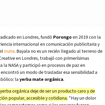
 radicado en Londres, fundó
Porongo
en 2019 con la
iencia internacional en comunicación publicitaria y
del
mate
. Bayala no es un recién llegado al terreno de
wCreative en Londres, trabajó con primerísimas
 la NASA y participó en procesos de paz en
encontró un modo de trasladar esa sensibilidad a
bólico: la
yerba mate orgánica
.
a yerba orgánica deje de ser un producto caro y de
ión popular, accesible y cotidiana.
"Hay un dolor