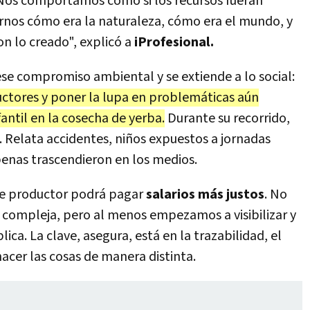
. "Nos comportamos como si los recursos fueran
darnos cómo era la naturaleza, cómo era el mundo, y
on lo creado", explicó a
iProfesional
.
se compromiso ambiental y se extiende a lo social:
uctores y poner la lupa en problemáticas aún
fantil en la cosecha de yerba.
Durante su recorrido,
. Relata accidentes, niños expuestos a jornadas
enas trascendieron en los medios.
ese productor podrá pagar
salarios más justos
. No
 compleja, pero al menos empezamos a visibilizar y
ica. La clave, asegura, está en la trazabilidad, el
acer las cosas de manera distinta.