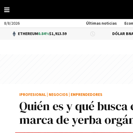
8/8/2026
Últimas noticias
Eco
HEREUM
0.84%
$1,913.59
DÓLAR BNA
0.34%
$1,520
IPROFESIONAL
|
NEGOCIOS
|
EMPRENDEDORES
Quién es y qué busca 
marca de yerba orgáni