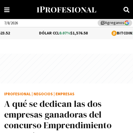
Agreganos
library_add
7/8/2026
DÓLAR CCL
0.07%
$1,576.58
BITCOIN
1.48%
$65,23
IPROFESIONAL
|
NEGOCIOS
|
EMPRESAS
A qué se dedican las dos
empresas ganadoras del
concurso Emprendimiento