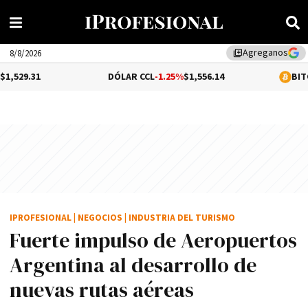
Agreganos
library_add
8/8/2026
DÓLAR CCL
-1.25%
$1,556.14
BITCOIN
0.01%
$6
IPROFESIONAL
|
NEGOCIOS
|
INDUSTRIA DEL TURISMO
Fuerte impulso de Aeropuertos
Argentina al desarrollo de
nuevas rutas aéreas