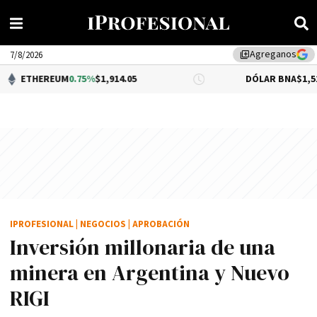
Agreganos
library_add
7/8/2026
EUM
0.75%
$1,914.05
DÓLAR BNA
$1,520.00
IPROFESIONAL
|
NEGOCIOS
|
APROBACIÓN
Inversión millonaria de una
minera en Argentina y Nuevo
RIGI