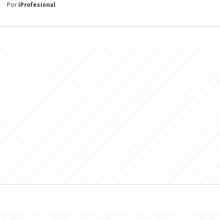
Por
iProfesional