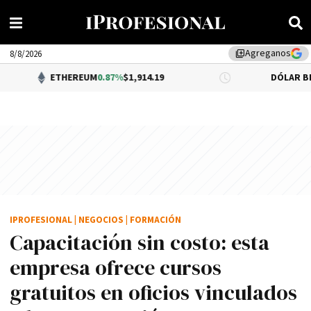
Agreganos
library_add
8/8/2026
EREUM
0.87%
$1,914.19
DÓLAR BNA
0.34%
$1,520.
IPROFESIONAL
|
NEGOCIOS
|
FORMACIÓN
Capacitación sin costo: esta
empresa ofrece cursos
gratuitos en oficios vinculados