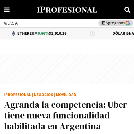
Agreganos
library_add
8/8/2026
HEREUM
0.66%
$1,910.16
DÓLAR BNA
0.34%
$1,520.
IPROFESIONAL
|
NEGOCIOS
|
MOVILIDAD
Agranda la competencia: Uber
tiene nueva funcionalidad
habilitada en Argentina