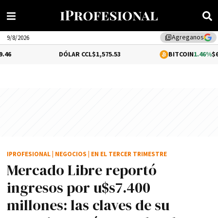
Agreganos
library_add
9/8/2026
DÓLAR CCL
$1,575.53
BITCOIN
1.46%
$65,223.68
IPROFESIONAL
|
NEGOCIOS
|
EN EL TERCER TRIMESTRE
Mercado Libre reportó
ingresos por u$s7.400
millones: las claves de su