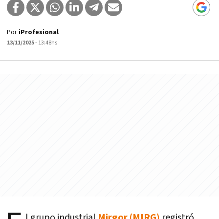
Por
iProfesional
13/11/2025
- 13:48hs
l grupo industrial
Mirgor (MIRG)
registró