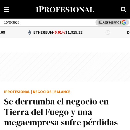
Agreganos
library_add
10/8/2026
ETHEREUM
-0.01%
$1,915.22
DÓLAR BNA
$1,
IPROFESIONAL
|
NEGOCIOS
|
BALANCE
Se derrumba el negocio en
Tierra del Fuego y una
megaempresa sufre pérdidas