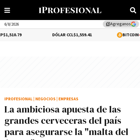
Agreganos
library_add
6/8/2026
DÓLAR CCL
$1,559.41
BITCOIN
-0.02%
$64,52
IPROFESIONAL
|
NEGOCIOS
|
EMPRESAS
La ambiciosa apuesta de las
grandes cerveceras del país
para asegurarse la "malta del