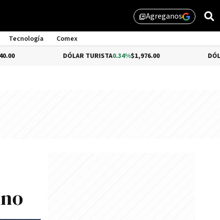
Agreganos
library_add
Tecnología
Comex
DÓLAR TURISTA
0.34%
$1,976.00
DÓLAR MEP
-0.54%
$1
ano