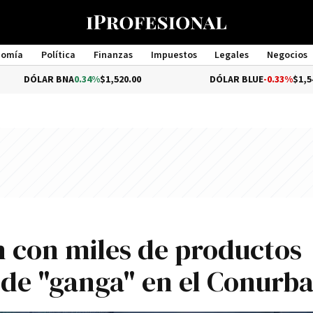
nomía
Política
Finanzas
Impuestos
Legales
Negocios
Management
A
0.34%
$1,520.00
DÓLAR BLUE
-0.33%
$1,540.00
 con miles de productos
 de "ganga" en el Conurb