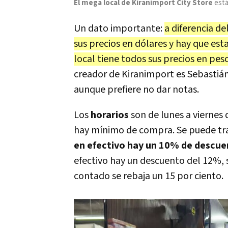
El mega local de Kiranimport City Store
está
Un dato importante:
a diferencia de
sus precios en dólares y hay que est
local tiene todos sus precios en peso
creador de Kiranimport es Sebastián
aunque prefiere no dar notas.
Los
horarios
son de lunes a viernes 
hay mínimo de compra. Se puede tran
en efectivo hay un 10% de descu
efectivo hay un descuento del 12%, s
contado se rebaja un 15 por ciento.