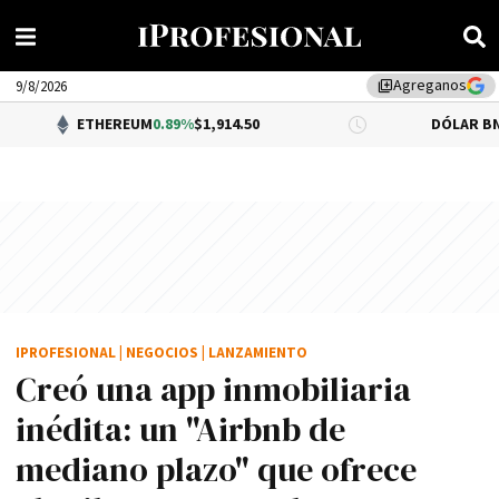
Agreganos
library_add
9/8/2026
HEREUM
0.89%
$1,914.50
DÓLAR BNA
0.34%
$1,520
IPROFESIONAL
|
NEGOCIOS
|
LANZAMIENTO
Creó una app inmobiliaria
inédita: un "Airbnb de
mediano plazo" que ofrece