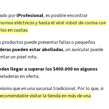
zado por
iProfesional
, es posible encontrar
ornos eléctricos y hasta el viral robot de cocina con
los en cuotas.
s productos puede presentar fallas o pequeños
deras pueden estar abolladas
, un auricular puede
entar un pixel roto.
eden llegar a superar los $400.000 en algunos
heladeras en oferta.
sma que en una sucursal tradicional. Por lo que, si
recomendable visitar la tienda en más de una