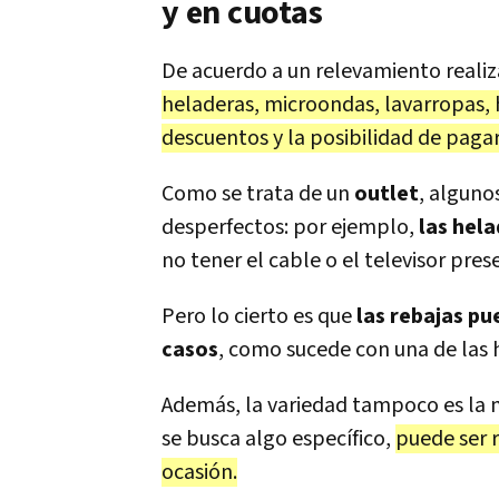
y en cuotas
De acuerdo a un relevamiento reali
heladeras, microondas, lavarropas, h
descuentos y la posibilidad de pagar
Como se trata de un
outlet
, alguno
desperfectos: por ejemplo,
las hela
no tener el cable o el televisor pres
Pero lo cierto es que
las rebajas pu
casos
, como sucede con una de las 
Además, la variedad tampoco es la mi
se busca algo específico,
puede ser 
ocasión.