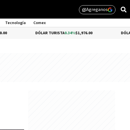
Agreganos
library_add
Tecnología
Comex
DÓLAR TURISTA
0.34%
$1,976.00
DÓLAR MEP
-0.54