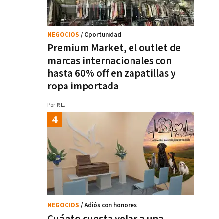
NEGOCIOS
/ Oportunidad
Premium Market, el outlet de
marcas internacionales con
hasta 60% off en zapatillas y
ropa importada
Por
P.L.
NEGOCIOS
/ Adiós con honores
Cuánto cuesta velar a una