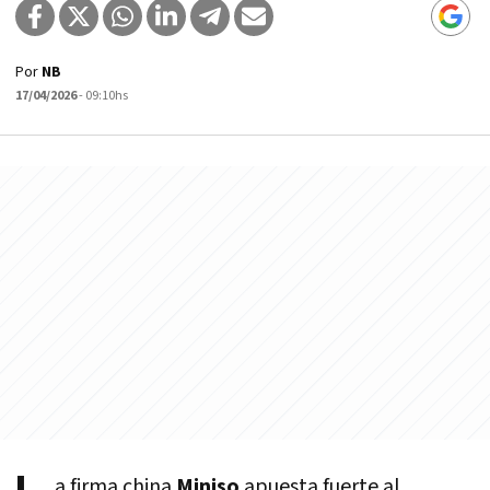
Por
NB
17/04/2026
- 09:10hs
a firma china
Miniso
apuesta fuerte al