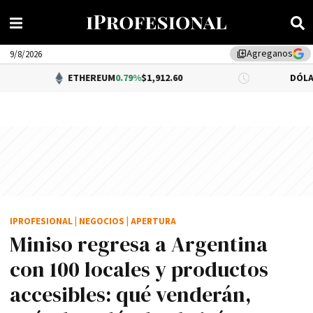
Agreganos
library_add
9/8/2026
ETHEREUM
0.79%
$1,912.60
DÓLAR BNA
$1,520
IPROFESIONAL
|
NEGOCIOS
|
APERTURA
Miniso regresa a Argentina
con 100 locales y productos
accesibles: qué venderán,