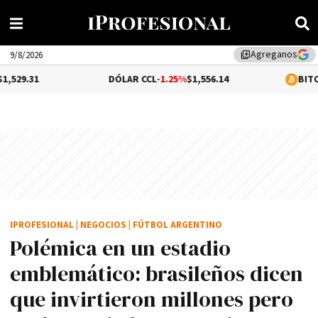
Agreganos
library_add
9/8/2026
DÓLAR CCL
-1.25%
$1,556.14
BITCOIN
-0.1%
$64
IPROFESIONAL
|
NEGOCIOS
|
FÚTBOL ARGENTINO
Polémica en un estadio
emblemático: brasileños dicen
que invirtieron millones pero