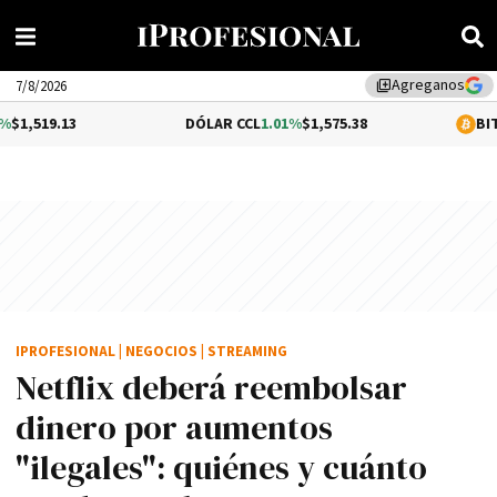
Agreganos
library_add
7/8/2026
13
DÓLAR CCL
1.01%
$1,575.38
BITCOIN
0.4
IPROFESIONAL
|
NEGOCIOS
|
STREAMING
Netflix deberá reembolsar
dinero por aumentos
"ilegales": quiénes y cuánto