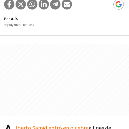
Por
A.R.
13/04/2026
- 18:32hs
lberto Samid entró en quiebra
a fines del