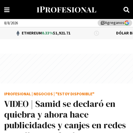
Agreganos
library_add
8/8/2026
THEREUM
0.33%
$1,921.71
DÓLAR BNA
$1,520.00
IPROFESIONAL
|
NEGOCIOS
|
"ESTOY DISPONIBLE"
VIDEO | Samid se declaró en
quiebra y ahora hace
publicidades y canjes en redes